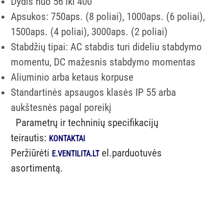
Dydis nuo 56 iki 400
Apsukos: 750aps. (8 poliai), 1000aps. (6 poliai),
1500aps. (4 poliai), 3000aps. (2 poliai)
Stabdžių tipai: AC stabdis turi dideliu stabdymo
momentu, DC mažesnis stabdymo momentas
Aliuminio arba ketaus korpuse
Standartinės apsaugos klasės IP 55 arba
aukštesnės pagal poreikį
Parametrų ir techninių specifikacijų
teirautis:
KONTAKTAI
Peržiūrėti
el.parduotuvės
E.VENTILITA.LT
asortimentą.