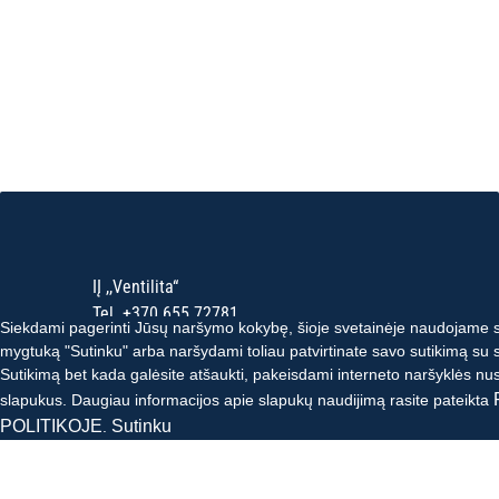
IĮ ,,Ventilita“
Tel.
+370 655 72781
Siekdami pagerinti Jūsų naršymo kokybę, šioje svetainėje naudojame
Tel.
+370 698 72712
mygtuką "Sutinku" arba naršydami toliau patvirtinate savo sutikimą su 
El. paštas:
ventilita@ventilita.lt
Sutikimą bet kada galėsite atšaukti, pakeisdami interneto naršyklės nust
Susisi
Pramonės g. 21 H, 78136 Šiauliai, Lietuva
slapukus. Daugiau informacijos apie slapukų naudijimą rasite pateikta
Įmonės kodas: 145817342
POLITIKOJE
Sutinku
.
PVM mokėtojo kodas: LT458173411