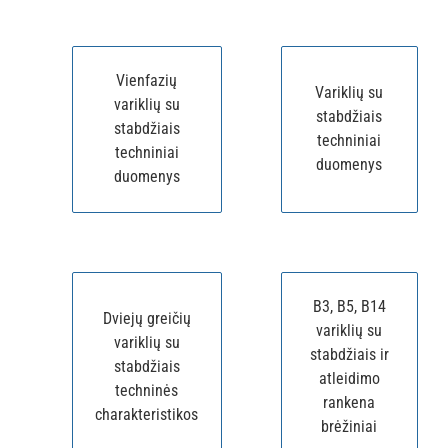
Vienfazių
Variklių su
variklių su
stabdžiais
stabdžiais
techniniai
techniniai
duomenys
duomenys
B3, B5, B14
Dviejų greičių
variklių su
variklių su
stabdžiais ir
stabdžiais
atleidimo
techninės
rankena
charakteristikos
brėžiniai