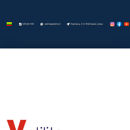
+370 655 72781
ventilita@ventilita.lt
Pramonės g. 21 H, 78136 Šiauliai, Lietuva