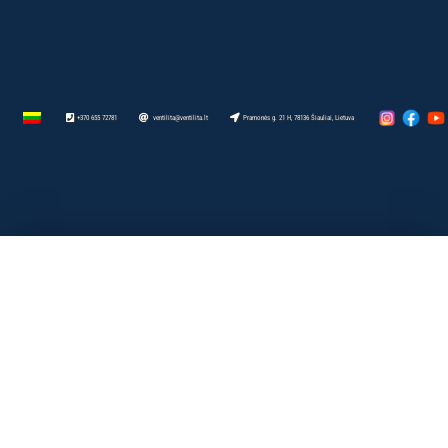
+370 655 72781
ventilita@ventilita.lt
Pramonės g. 21 H, 78136 Šiauliai, Lietuva