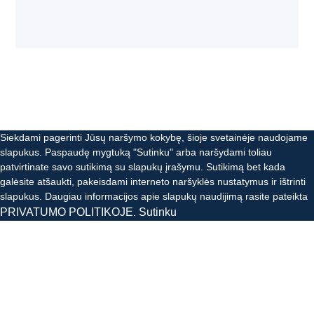
Siekdami pagerinti Jūsų naršymo kokybę, šioje svetainėje naudojame
slapukus. Paspaudę mygtuką "Sutinku" arba naršydami toliau
patvirtinate savo sutikimą su slapukų įrašymu. Sutikimą bet kada
galėsite atšaukti, pakeisdami interneto naršyklės nustatymus ir ištrinti
Susisiekite
slapukus. Daugiau informacijos apie slapukų naudijimą rasite pateikta
Open
PRIVATUMO POLITIKOJE
Sutinku
.
chaty