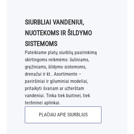
SIURBLIAI VANDENIUI,
NUOTEKOMS IR ŠILDYMO
SISTEMOMS
Pateikiame platų siurblių pasirinkimą
skirtingoms reikmėms: šuliniams,
gręžiniams, šildymo sistemoms,
drenažui ir kt.. Asortimente –
paviršiniai ir giluminiai modeliai,
pritaikyti švariam ar užterštam
vandeniui. Tinka tiek buitinei, tiek
techninei aplinkai.
PLAČIAU APIE SIURBLIUS